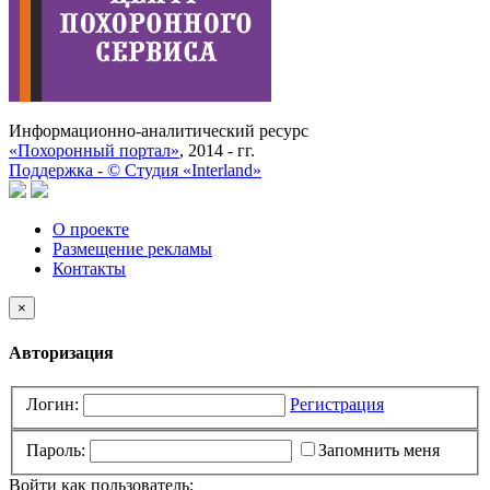
Информационно-аналитический ресурс
«Похоронный портал»
, 2014 - гг.
Поддержка -
©
Cтудия «Interland»
О проекте
Размещение рекламы
Контакты
×
Авторизация
Логин:
Регистрация
Пароль:
Запомнить меня
Войти как пользователь: