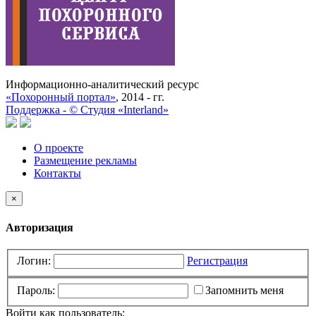
Информационно-аналитический ресурс
«Похоронный портал»
, 2014 - гг.
Поддержка -
©
Cтудия «Interland»
О проекте
Размещение рекламы
Контакты
×
Авторизация
Логин:
Регистрация
Пароль:
Запомнить меня
Войти как пользователь: