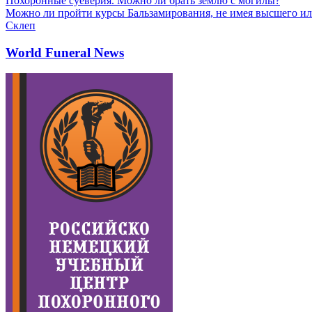
Похоронные суеверия. Можно ли брать землю с могилы?
Можно ли пройти курсы Бальзамирования, не имея высшего ил
Склеп
World Funeral News