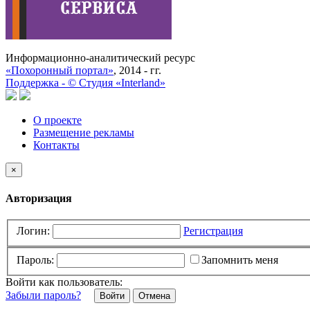
Информационно-аналитический ресурс
«Похоронный портал»
, 2014 - гг.
Поддержка -
©
Cтудия «Interland»
О проекте
Размещение рекламы
Контакты
×
Авторизация
Логин:
Регистрация
Пароль:
Запомнить меня
Войти как пользователь:
Забыли пароль?
Отмена