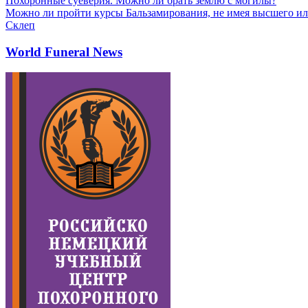
Похоронные суеверия. Можно ли брать землю с могилы?
Можно ли пройти курсы Бальзамирования, не имея высшего ил
Склеп
World Funeral News