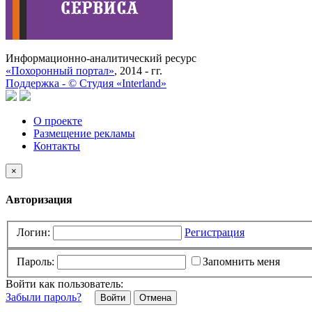
Информационно-аналитический ресурс
«Похоронный портал»
, 2014 - гг.
Поддержка -
©
Cтудия «Interland»
О проекте
Размещение рекламы
Контакты
×
Авторизация
Логин:
Регистрация
Пароль:
Запомнить меня
Войти как пользователь:
Забыли пароль?
Отмена