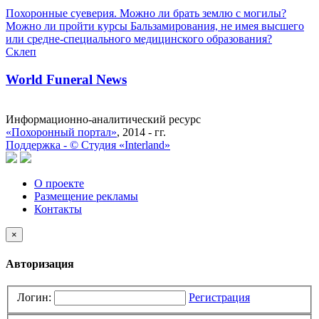
Похоронные суеверия. Можно ли брать землю с могилы?
Можно ли пройти курсы Бальзамирования, не имея высшего
или средне-специального медицинского образования?
Склеп
World Funeral News
Информационно-аналитический ресурс
«Похоронный портал»
, 2014 - гг.
Поддержка -
©
Cтудия «Interland»
О проекте
Размещение рекламы
Контакты
×
Авторизация
Логин:
Регистрация