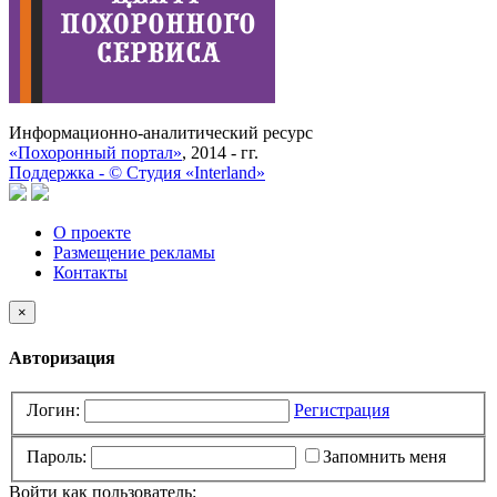
Информационно-аналитический ресурс
«Похоронный портал»
, 2014 - гг.
Поддержка -
©
Cтудия «Interland»
О проекте
Размещение рекламы
Контакты
×
Авторизация
Логин:
Регистрация
Пароль:
Запомнить меня
Войти как пользователь: