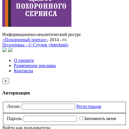
Информационно-аналитический ресурс
«Похоронный портал»
, 2014 - гг.
Поддержка -
©
Cтудия «Interland»
О проекте
Размещение рекламы
Контакты
×
Авторизация
Логин:
Регистрация
Пароль:
Запомнить меня
Войти как пользователь: