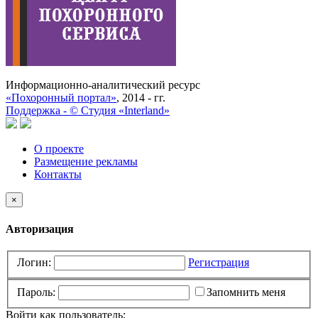
Информационно-аналитический ресурс
«Похоронный портал»
, 2014 - гг.
Поддержка -
©
Cтудия «Interland»
О проекте
Размещение рекламы
Контакты
×
Авторизация
Логин:
Регистрация
Пароль:
Запомнить меня
Войти как пользователь: