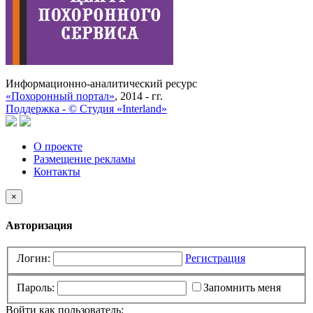
Информационно-аналитический ресурс
«Похоронный портал»
, 2014 - гг.
Поддержка -
©
Cтудия «Interland»
О проекте
Размещение рекламы
Контакты
×
Авторизация
Логин:
Регистрация
Пароль:
Запомнить меня
Войти как пользователь: