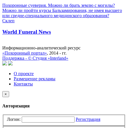
Похоронные суеверия. Можно ли брать землю с могилы?
Можно ли пройти курсы Бальзамирования, не имея высшего
или средне-специального медицинского образования?
Склеп
World Funeral News
Информационно-аналитический ресурс
«Похоронный портал»
, 2014 - гг.
Поддержка -
©
Cтудия «Interland»
О проекте
Размещение рекламы
Контакты
×
Авторизация
Логин:
Регистрация