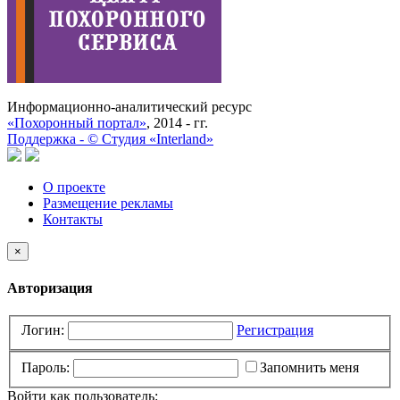
Информационно-аналитический ресурс
«Похоронный портал»
, 2014 - гг.
Поддержка -
©
Cтудия «Interland»
О проекте
Размещение рекламы
Контакты
×
Авторизация
Логин:
Регистрация
Пароль:
Запомнить меня
Войти как пользователь: