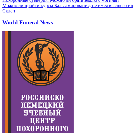
Похоронные суеверия. Можно ли брать землю с могилы?
Можно ли пройти курсы Бальзамирования, не имея высшего ил
Склеп
World Funeral News