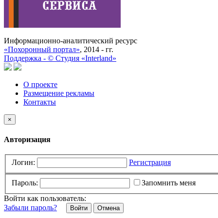
Информационно-аналитический ресурс
«Похоронный портал»
, 2014 - гг.
Поддержка -
©
Cтудия «Interland»
О проекте
Размещение рекламы
Контакты
×
Авторизация
Логин:
Регистрация
Пароль:
Запомнить меня
Войти как пользователь:
Забыли пароль?
Отмена