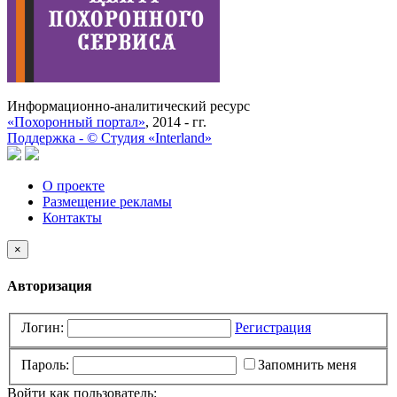
Информационно-аналитический ресурс
«Похоронный портал»
, 2014 - гг.
Поддержка -
©
Cтудия «Interland»
О проекте
Размещение рекламы
Контакты
×
Авторизация
Логин:
Регистрация
Пароль:
Запомнить меня
Войти как пользователь: