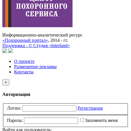
Информационно-аналитический ресурс
«Похоронный портал»
, 2014 - гг.
Поддержка -
©
Cтудия «Interland»
О проекте
Размещение рекламы
Контакты
×
Авторизация
Логин:
Регистрация
Пароль:
Запомнить меня
Войти как пользователь: