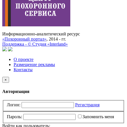
Информационно-аналитический ресурс
«Похоронный портал»
, 2014 - гг.
Поддержка -
©
Cтудия «Interland»
О проекте
Размещение рекламы
Контакты
×
Авторизация
Логин:
Регистрация
Пароль:
Запомнить меня
Войти как пользователь: