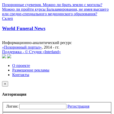
Похоронные суеверия. Можно ли брать землю с могилы?
Можно ли пройти курсы Бальзамирования, не имея высшего
или средне-специального медицинского образования?
Склеп
World Funeral News
Информационно-аналитический ресурс
«Похоронный портал»
, 2014 - гг.
Поддержка -
©
Cтудия «Interland»
О проекте
Размещение рекламы
Контакты
×
Авторизация
Логин:
Регистрация