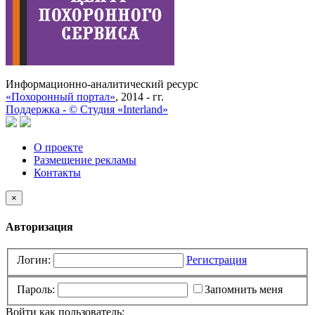
Информационно-аналитический ресурс
«Похоронный портал»
, 2014 - гг.
Поддержка -
©
Cтудия «Interland»
О проекте
Размещение рекламы
Контакты
×
Авторизация
Логин:
Регистрация
Пароль:
Запомнить меня
Войти как пользователь: