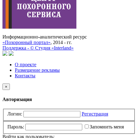
Информационно-аналитический ресурс
«Похоронный портал»
, 2014 - гг.
Поддержка -
©
Cтудия «Interland»
О проекте
Размещение рекламы
Контакты
×
Авторизация
Логин:
Регистрация
Пароль:
Запомнить меня
Войти как пользователь: