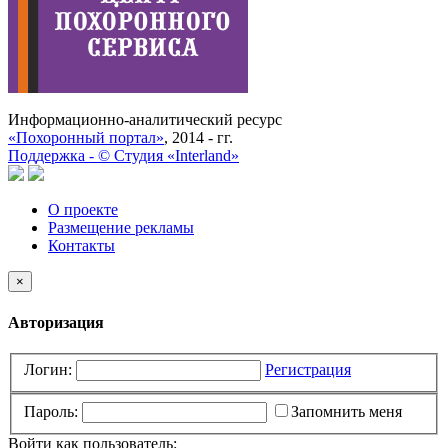
Информационно-аналитический ресурс
«Похоронный портал»
, 2014 - гг.
Поддержка -
©
Cтудия «Interland»
О проекте
Размещение рекламы
Контакты
×
Авторизация
Логин:
Регистрация
Пароль:
Запомнить меня
Войти как пользователь: