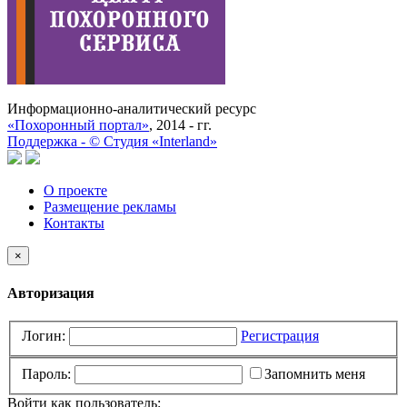
Информационно-аналитический ресурс
«Похоронный портал»
, 2014 - гг.
Поддержка -
©
Cтудия «Interland»
О проекте
Размещение рекламы
Контакты
×
Авторизация
Логин:
Регистрация
Пароль:
Запомнить меня
Войти как пользователь: