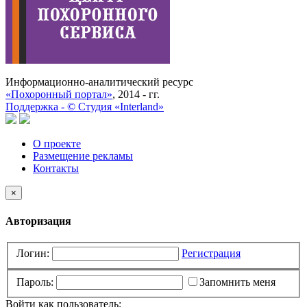
Информационно-аналитический ресурс
«Похоронный портал»
, 2014 - гг.
Поддержка -
©
Cтудия «Interland»
О проекте
Размещение рекламы
Контакты
×
Авторизация
Логин:
Регистрация
Пароль:
Запомнить меня
Войти как пользователь: