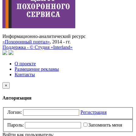
Информационно-аналитический ресурс
«Похоронный портал»
, 2014 - гг.
Поддержка -
©
Cтудия «Interland»
О проекте
Размещение рекламы
Контакты
×
Авторизация
Логин:
Регистрация
Пароль:
Запомнить меня
Войти как пользователь: