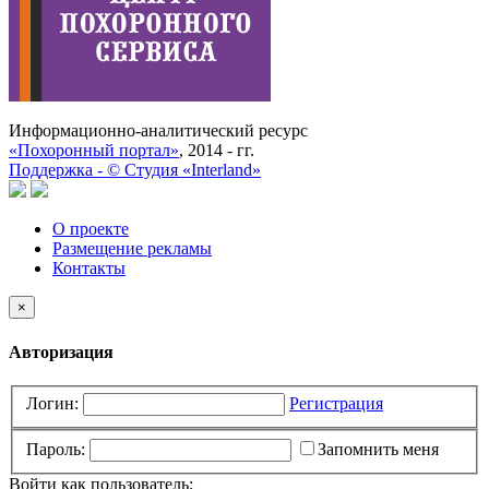
Информационно-аналитический ресурс
«Похоронный портал»
, 2014 - гг.
Поддержка -
©
Cтудия «Interland»
О проекте
Размещение рекламы
Контакты
×
Авторизация
Логин:
Регистрация
Пароль:
Запомнить меня
Войти как пользователь: