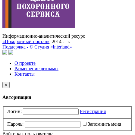
Информационно-аналитический ресурс
«Похоронный портал»
, 2014 - гг.
Поддержка -
©
Cтудия «Interland»
О проекте
Размещение рекламы
Контакты
×
Авторизация
Логин:
Регистрация
Пароль:
Запомнить меня
Войти как пользователь: