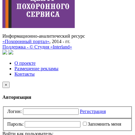
Информационно-аналитический ресурс
«Похоронный портал»
, 2014 - гг.
Поддержка -
©
Cтудия «Interland»
О проекте
Размещение рекламы
Контакты
×
Авторизация
Логин:
Регистрация
Пароль:
Запомнить меня
Войти как пользователь: