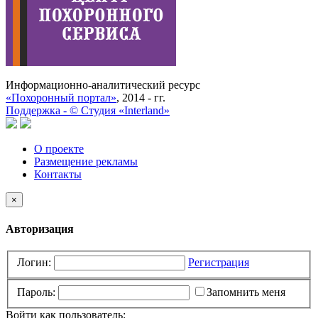
Информационно-аналитический ресурс
«Похоронный портал»
, 2014 - гг.
Поддержка -
©
Cтудия «Interland»
О проекте
Размещение рекламы
Контакты
×
Авторизация
Логин:
Регистрация
Пароль:
Запомнить меня
Войти как пользователь: