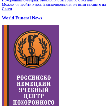
Похоронные суеверия. Можно ли брать землю с могилы?
Можно ли пройти курсы Бальзамирования, не имея высшего ил
Склеп
World Funeral News