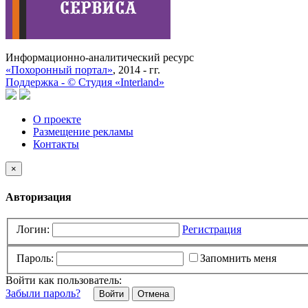
Информационно-аналитический ресурс
«Похоронный портал»
, 2014 - гг.
Поддержка -
©
Cтудия «Interland»
О проекте
Размещение рекламы
Контакты
×
Авторизация
Логин:
Регистрация
Пароль:
Запомнить меня
Войти как пользователь:
Забыли пароль?
Отмена