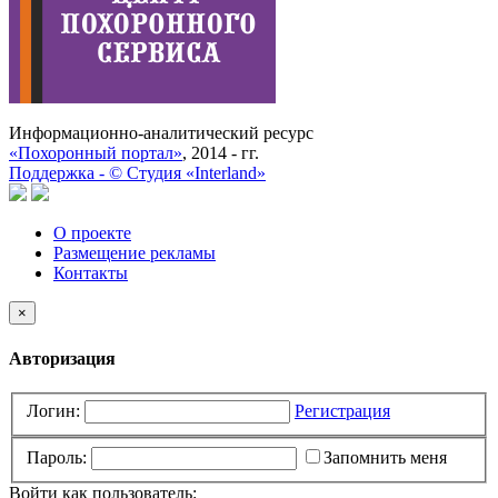
Информационно-аналитический ресурс
«Похоронный портал»
, 2014 - гг.
Поддержка -
©
Cтудия «Interland»
О проекте
Размещение рекламы
Контакты
×
Авторизация
Логин:
Регистрация
Пароль:
Запомнить меня
Войти как пользователь: