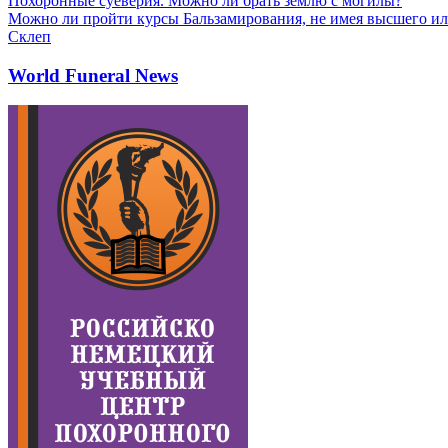
Похоронные суеверия. Можно ли брать землю с могилы?
Можно ли пройти курсы Бальзамирования, не имея высшего ил
Склеп
World Funeral News