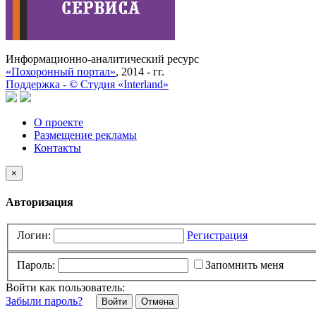
Информационно-аналитический ресурс
«Похоронный портал»
, 2014 - гг.
Поддержка -
©
Cтудия «Interland»
О проекте
Размещение рекламы
Контакты
×
Авторизация
Логин:
Регистрация
Пароль:
Запомнить меня
Войти как пользователь:
Забыли пароль?
Отмена