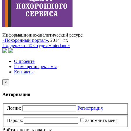
Информационно-аналитический ресурс
«Похоронный портал»
, 2014 - гг.
Поддержка -
©
Cтудия «Interland»
О проекте
Размещение рекламы
Контакты
×
Авторизация
Логин:
Регистрация
Пароль:
Запомнить меня
Войти как пользователь: