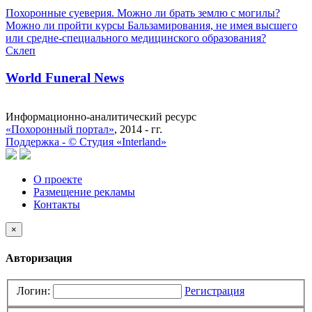
Похоронные суеверия. Можно ли брать землю с могилы?
Можно ли пройти курсы Бальзамирования, не имея высшего
или средне-специального медицинского образования?
Склеп
World Funeral News
Информационно-аналитический ресурс
«Похоронный портал»
, 2014 - гг.
Поддержка -
©
Cтудия «Interland»
О проекте
Размещение рекламы
Контакты
×
Авторизация
Логин:
Регистрация