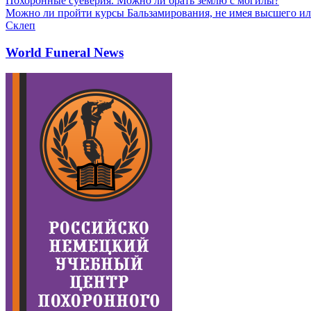
Похоронные суеверия. Можно ли брать землю с могилы?
Можно ли пройти курсы Бальзамирования, не имея высшего ил
Склеп
World Funeral News