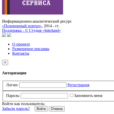
Информационно-аналитический ресурс
«Похоронный портал»
, 2014 - гг.
Поддержка -
©
Cтудия «Interland»
О проекте
Размещение рекламы
Контакты
×
Авторизация
Логин:
Регистрация
Пароль:
Запомнить меня
Войти как пользователь:
Забыли пароль?
Отмена