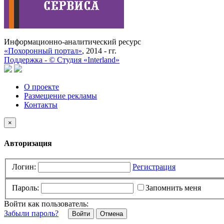
Информационно-аналитический ресурс
«Похоронный портал»
, 2014 - гг.
Поддержка -
©
Cтудия «Interland»
О проекте
Размещение рекламы
Контакты
×
Авторизация
Логин:
Регистрация
Пароль:
Запомнить меня
Войти как пользователь:
Забыли пароль?
Отмена