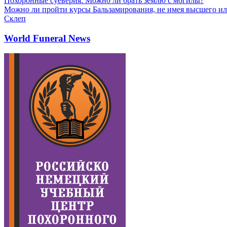
Похоронные суеверия. Можно ли брать землю с могилы?
Можно ли пройти курсы Бальзамирования, не имея высшего ил
Склеп
World Funeral News