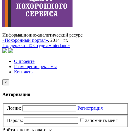
Информационно-аналитический ресурс
«Похоронный портал»
, 2014 - гг.
Поддержка -
©
Cтудия «Interland»
О проекте
Размещение рекламы
Контакты
×
Авторизация
Логин:
Регистрация
Пароль:
Запомнить меня
Войти как пользователь: