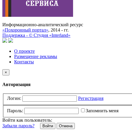
Информационно-аналитический ресурс
«Похоронный портал»
, 2014 - гг.
Поддержка -
©
Cтудия «Interland»
О проекте
Размещение рекламы
Контакты
×
Авторизация
Логин:
Регистрация
Пароль:
Запомнить меня
Войти как пользователь:
Забыли пароль?
Отмена