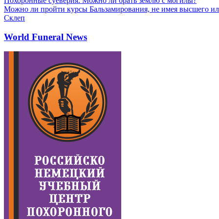
Похоронные суеверия. Можно ли брать землю с могилы?
Можно ли пройти курсы Бальзамирования, не имея высшего ил
Склеп
World Funeral News