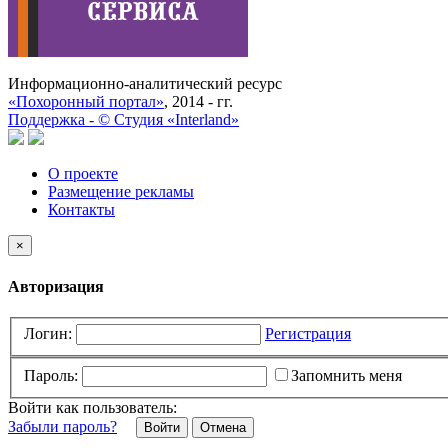
Информационно-аналитический ресурс
«Похоронный портал»
, 2014 - гг.
Поддержка -
©
Cтудия «Interland»
О проекте
Размещение рекламы
Контакты
×
Авторизация
Логин:
Регистрация
Пароль:
Запомнить меня
Войти как пользователь:
Забыли пароль?
Отмена