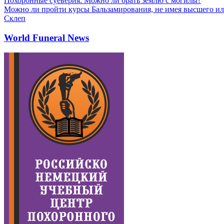
Похоронные суеверия. Можно ли брать землю с могилы?
Можно ли пройти курсы Бальзамирования, не имея высшего ил
Склеп
World Funeral News