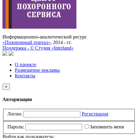
Информационно-аналитический ресурс
«Похоронный портал»
, 2014 - гг.
Поддержка -
©
Cтудия «Interland»
О проекте
Размещение рекламы
Контакты
×
Авторизация
Логин:
Регистрация
Пароль:
Запомнить меня
Войти как пользователь: