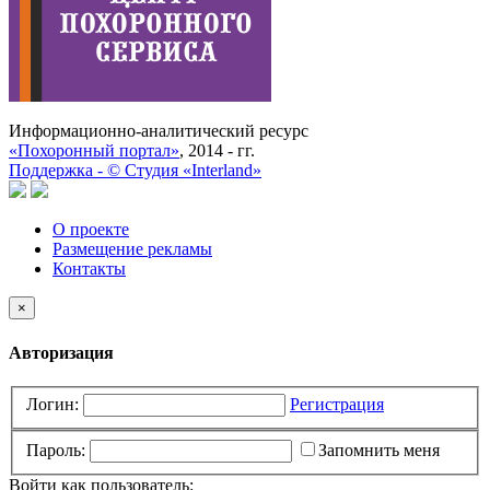
Информационно-аналитический ресурс
«Похоронный портал»
, 2014 - гг.
Поддержка -
©
Cтудия «Interland»
О проекте
Размещение рекламы
Контакты
×
Авторизация
Логин:
Регистрация
Пароль:
Запомнить меня
Войти как пользователь: