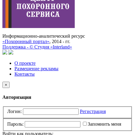
Информационно-аналитический ресурс
«Похоронный портал»
, 2014 - гг.
Поддержка -
©
Cтудия «Interland»
О проекте
Размещение рекламы
Контакты
×
Авторизация
Логин:
Регистрация
Пароль:
Запомнить меня
Войти как пользователь: