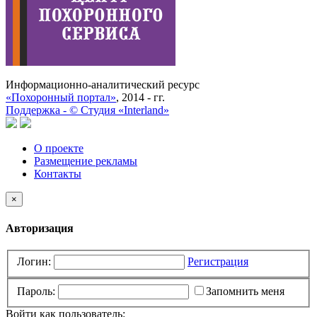
Информационно-аналитический ресурс
«Похоронный портал»
, 2014 - гг.
Поддержка -
©
Cтудия «Interland»
О проекте
Размещение рекламы
Контакты
×
Авторизация
Логин:
Регистрация
Пароль:
Запомнить меня
Войти как пользователь: