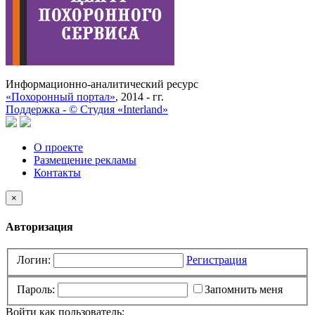
Информационно-аналитический ресурс
«Похоронный портал»
, 2014 - гг.
Поддержка -
©
Cтудия «Interland»
О проекте
Размещение рекламы
Контакты
×
Авторизация
Логин:
Регистрация
Пароль:
Запомнить меня
Войти как пользователь: