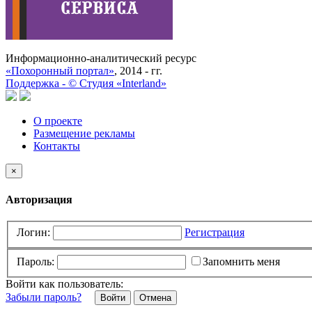
Информационно-аналитический ресурс
«Похоронный портал»
, 2014 - гг.
Поддержка -
©
Cтудия «Interland»
О проекте
Размещение рекламы
Контакты
×
Авторизация
Логин:
Регистрация
Пароль:
Запомнить меня
Войти как пользователь:
Забыли пароль?
Отмена