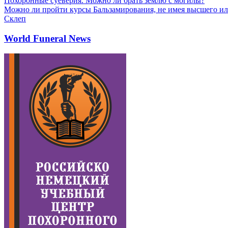
Похоронные суеверия. Можно ли брать землю с могилы?
Можно ли пройти курсы Бальзамирования, не имея высшего ил
Склеп
World Funeral News