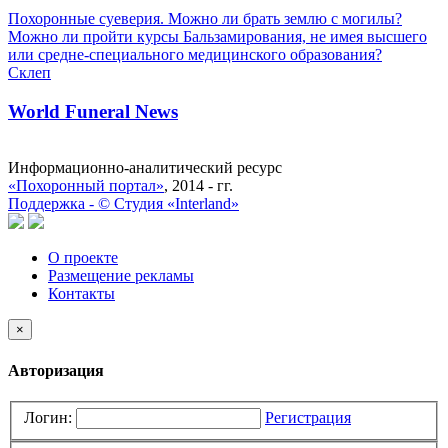
Похоронные суеверия. Можно ли брать землю с могилы?
Можно ли пройти курсы Бальзамирования, не имея высшего
или средне-специального медицинского образования?
Склеп
World Funeral News
Информационно-аналитический ресурс
«Похоронный портал»
, 2014 - гг.
Поддержка -
©
Cтудия «Interland»
О проекте
Размещение рекламы
Контакты
×
Авторизация
Логин:
Регистрация