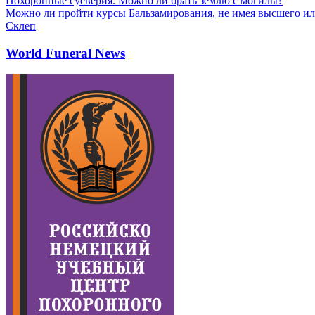
Похоронные суеверия. Можно ли брать землю с могилы?
Можно ли пройти курсы Бальзамирования, не имея высшего ил
Склеп
World Funeral News