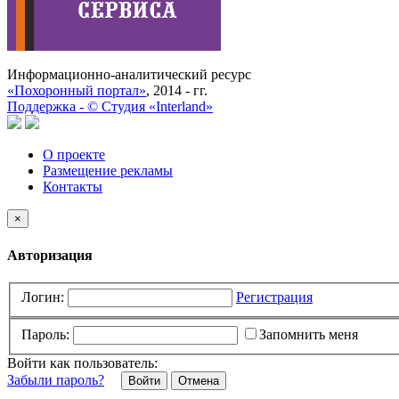
Информационно-аналитический ресурс
«Похоронный портал»
, 2014 - гг.
Поддержка -
©
Cтудия «Interland»
О проекте
Размещение рекламы
Контакты
×
Авторизация
Логин:
Регистрация
Пароль:
Запомнить меня
Войти как пользователь:
Забыли пароль?
Отмена