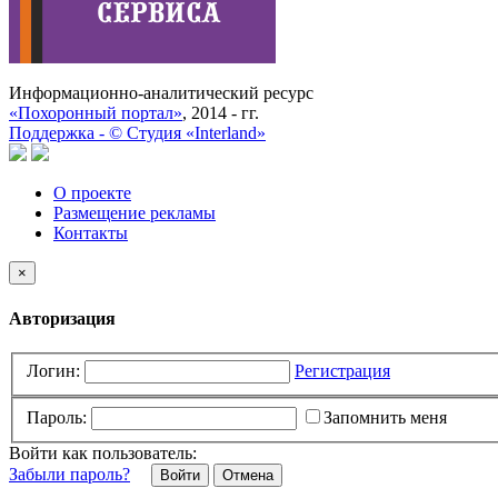
Информационно-аналитический ресурс
«Похоронный портал»
, 2014 - гг.
Поддержка -
©
Cтудия «Interland»
О проекте
Размещение рекламы
Контакты
×
Авторизация
Логин:
Регистрация
Пароль:
Запомнить меня
Войти как пользователь:
Забыли пароль?
Отмена