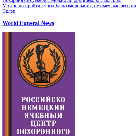
Похоронные суеверия. Можно ли брать землю с могилы?
Можно ли пройти курсы Бальзамирования, не имея высшего ил
Склеп
World Funeral News