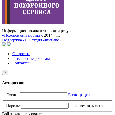
Информационно-аналитический ресурс
«Похоронный портал»
, 2014 - гг.
Поддержка -
©
Cтудия «Interland»
О проекте
Размещение рекламы
Контакты
×
Авторизация
Логин:
Регистрация
Пароль:
Запомнить меня
Войти как пользователь: