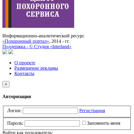
Информационно-аналитический ресурс
«Похоронный портал»
, 2014 - гг.
Поддержка -
©
Cтудия «Interland»
О проекте
Размещение рекламы
Контакты
×
Авторизация
Логин:
Регистрация
Пароль:
Запомнить меня
Войти как пользователь: