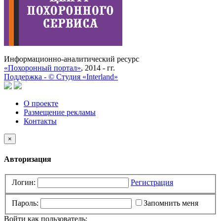
Информационно-аналитический ресурс
«Похоронный портал»
, 2014 - гг.
Поддержка -
©
Cтудия «Interland»
О проекте
Размещение рекламы
Контакты
×
Авторизация
Логин:
Регистрация
Пароль:
Запомнить меня
Войти как пользователь: