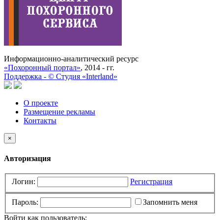
Информационно-аналитический ресурс
«Похоронный портал»
, 2014 - гг.
Поддержка -
©
Cтудия «Interland»
О проекте
Размещение рекламы
Контакты
×
Авторизация
Логин:
Регистрация
Пароль:
Запомнить меня
Войти как пользователь: