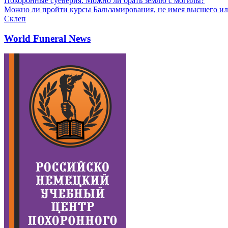
Похоронные суеверия. Можно ли брать землю с могилы?
Можно ли пройти курсы Бальзамирования, не имея высшего ил
Склеп
World Funeral News