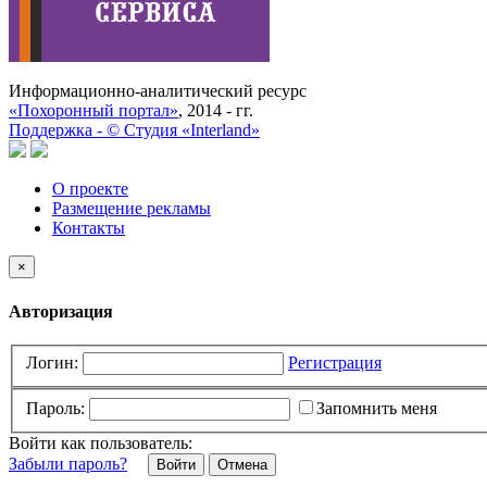
Информационно-аналитический ресурс
«Похоронный портал»
, 2014 - гг.
Поддержка -
©
Cтудия «Interland»
О проекте
Размещение рекламы
Контакты
×
Авторизация
Логин:
Регистрация
Пароль:
Запомнить меня
Войти как пользователь:
Забыли пароль?
Отмена